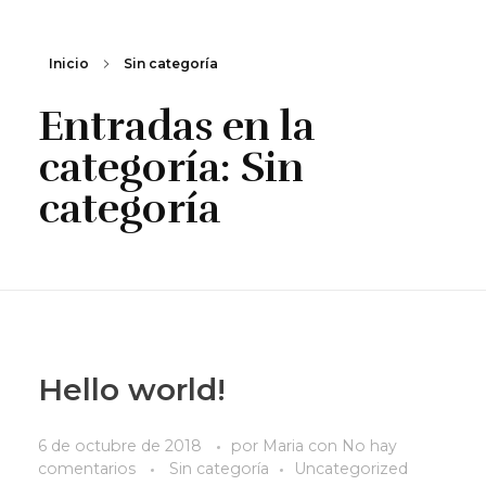
Inicio
Sin categoría
Entradas en la
categoría: Sin
categoría
Hello world!
6 de octubre de 2018
por
Maria
con
No hay
comentarios
Sin categoría
Uncategorized